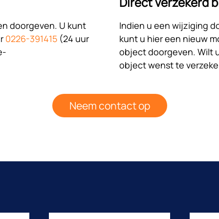
Direct verzekerd b
ngen doorgeven. U kunt
Indien u een wijziging d
er
0226-391415
(24 uur
kunt u hier een nieuw mo
e-
object doorgeven. Wilt 
object wenst te verzek
Neem contact op