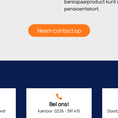
bankspaarproduct kunt u
pensioentekort.
Neem contact op
Bel ons!
rd!
Kantoor: 0226 - 391 415
Doorb